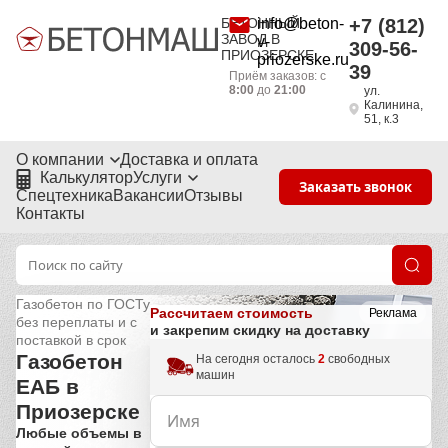
БЕТОННЫЙ
info@beton-
+7 (812)
ЗАВОД В
v-
309-56-
ПРИОЗЕРСКЕ
priozerske.ru
39
Приём заказов: с
8:00
до
21:00
ул.
Калинина,
51, к.3
О компании
Доставка и оплата
Калькулятор
Услуги
Заказать звонок
Спецтехника
Вакансии
Отзывы
Контакты
Газобетон по ГОСТу
Рассчитаем стоимость
Реклама
без переплаты и с
и закрепим скидку на доставку
поставкой в срок
Газобетон
На сегодня осталось
2
свободных
машин
ЕАБ в
Приозерске
Любые объемы в