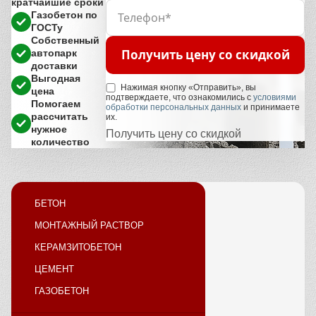
кратчайшие сроки
Газобетон по
ГОСТу
Собственный
Получить цену со скидкой
автопарк
доставки
Выгодная
Нажимая кнопку «Отправить», вы
цена
подтверждаете, что ознакомились с
условиями
Помогаем
обработки персональных данных
и принимаете
рассчитать
их.
нужное
Получить цену со скидкой
количество
БЕТОН
МОНТАЖНЫЙ РАСТВОР
КЕРАМЗИТОБЕТОН
ЦЕМЕНТ
ГАЗОБЕТОН