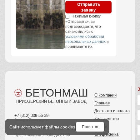
Отправить
заявку
Нажимая кнопку
«Отправить», вы
подтверждаете, что
ознакомились с
условиями обработки
персональных данных
и
принимаете их.
БЕТОНМАШ
З
О компании
ПРИОЗЕРСКИЙ БЕТОННЫЙ ЗАВОД
Главная
Доставка и оплата
+7 (812) 309-56-39
Калькулятор
Завод в Приозерске
Услуги
Понятно
Сайт использует файлы
cookies
info@beton-v-priozerske.ru
Спецтехника
Прием звонков: с
8:00 до 21:00