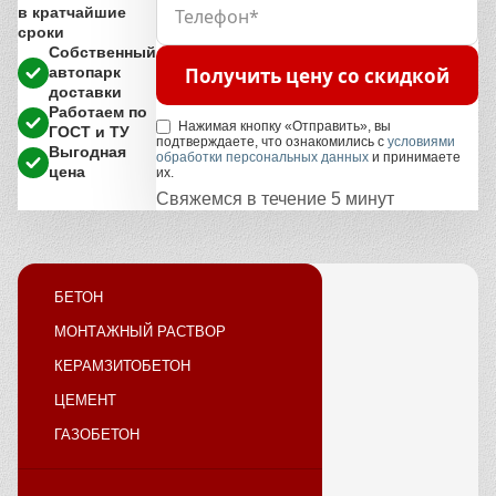
в кратчайшие
сроки
Собственный
Получить цену со скидкой
автопарк
доставки
Работаем по
Нажимая кнопку «Отправить», вы
ГОСТ и ТУ
подтверждаете, что ознакомились с
условиями
Выгодная
обработки персональных данных
и принимаете
цена
их.
Свяжемся в течение 5 минут
БЕТОН
МОНТАЖНЫЙ РАСТВОР
КЕРАМЗИТОБЕТОН
ЦЕМЕНТ
ГАЗОБЕТОН