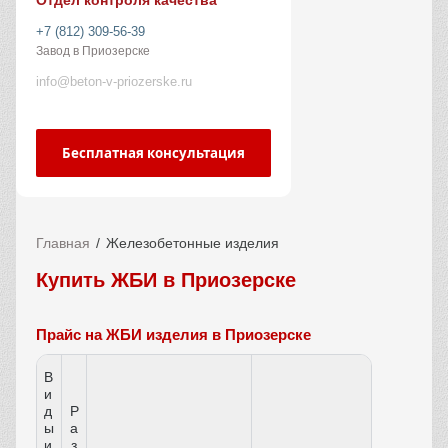
Отдел контроля качества
+7 (812) 309-56-39
Завод в Приозерске
info@beton-v-priozerske.ru
Бесплатная консультация
Главная
Железобетонные изделия
Купить ЖБИ в Приозерске
Прайс на ЖБИ изделия в Приозерске
В
и
д
Р
ы
а
и
з