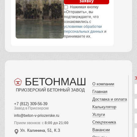
заявку
Нажимая кнопку
«Отправить», вы
подтверждаете, что
ознакомились с
условиями обработки
персональных данных
и
принимаете их.
БЕТОНМАШ
З
О компании
ПРИОЗЕРСКИЙ БЕТОННЫЙ ЗАВОД
Главная
Доставка и оплата
+7 (812) 309-56-39
Калькулятор
Завод в Приозерске
Услуги
info@beton-v-priozerske.ru
Спецтехника
Прием звонков: с
8:00 до 21:00
Вакансии
Ул. Калинина, 51, К.3