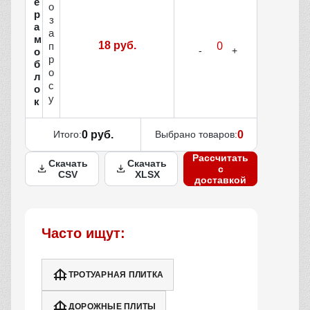
е
о
р
з
а
а
м
18 руб.
п
о
р
б
о
л
с
о
у
к
Итого:
0 руб.
Выбрано товаров:
0
Рассчитать
Скачать
Скачать
с
CSV
XLSX
доставкой
Часто ищут:
ТРОТУАРНАЯ ПЛИТКА
ДОРОЖНЫЕ ПЛИТЫ