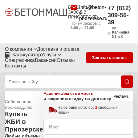
БЕТОННЫЙ
info@beton-
+7 (812)
ЗАВОД В
v-
309-56-
ПРИОЗЕРСКЕ
priozerske.ru
39
Приём заказов: с
8:00
до
21:00
ул.
Калинина,
51, к.3
О компании
Доставка и оплата
Калькулятор
Услуги
Заказать звонок
Спецтехника
Вакансии
Отзывы
Контакты
Рассчитаем стоимость
Реклама
и закрепим скидку на доставку
Собственное
производство
На сегодня осталось
2
свободных
машин
Купить
ЖБИ в
Приозерске
Любые объемы