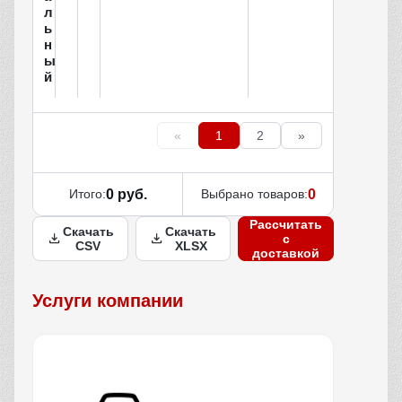
л
ь
н
ы
й
«
1
2
»
Итого:
0 руб.
Выбрано товаров:
0
Рассчитать
Скачать
Скачать
с
CSV
XLSX
доставкой
Услуги компании