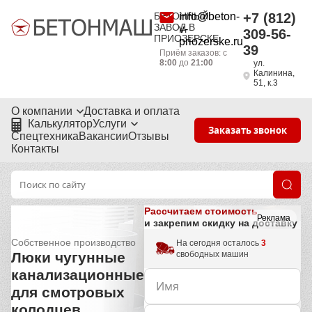
БЕТОННЫЙ
info@beton-
+7 (812)
ЗАВОД В
v-
309-56-
ПРИОЗЕРСКЕ
priozerske.ru
39
Приём заказов: с
8:00
до
21:00
ул.
Калинина,
51, к.3
О компании
Доставка и оплата
Калькулятор
Услуги
Заказать звонок
Спецтехника
Вакансии
Отзывы
Контакты
Рассчитаем стоимость
Реклама
и закрепим скидку на доставку
Собственное производство
На сегодня осталось
3
свободных машин
Люки чугунные
канализационные
для смотровых
колодцев