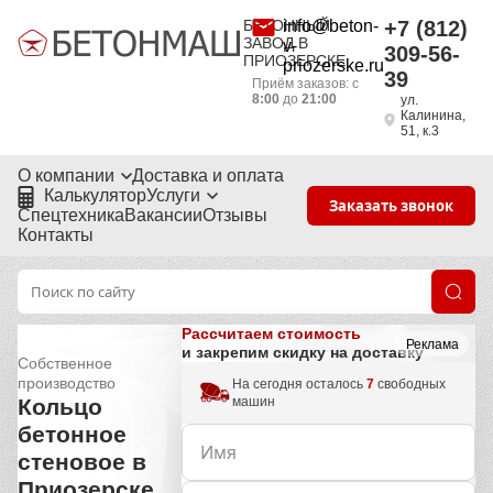
БЕТОННЫЙ
info@beton-
+7 (812)
ЗАВОД В
v-
309-56-
ПРИОЗЕРСКЕ
priozerske.ru
39
Приём заказов: с
8:00
до
21:00
ул.
Калинина,
51, к.3
О компании
Доставка и оплата
Калькулятор
Услуги
Заказать звонок
Спецтехника
Вакансии
Отзывы
Контакты
Рассчитаем стоимость
Реклама
и закрепим скидку на доставку
Собственное
производство
На сегодня осталось
7
свободных
машин
Кольцо
бетонное
стеновое в
Приозерске