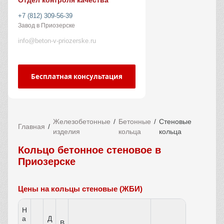
Отдел контроля качества
+7 (812) 309-56-39
Завод в Приозерске
info@beton-v-priozerske.ru
Бесплатная консультация
Железобетонные
Бетонные
Стеновые
Главная
изделия
кольца
кольца
Кольцо бетонное стеновое в
Приозерске
Цены на кольцы стеновые (ЖБИ)
Н
а
Д
В