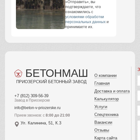
«Отправить», вы
подтверждаете, что
ознакомились с
условиями обработки
персональных данных
и
принимаете их.
БЕТОНМАШ
З
О компании
ПРИОЗЕРСКИЙ БЕТОННЫЙ ЗАВОД
Главная
Доставка и оплата
+7 (812) 309-56-39
Калькулятор
Завод в Приозерске
Услуги
info@beton-v-priozerske.ru
Спецтехника
Прием звонков: с
8:00 до 21:00
Вакансии
Ул. Калинина, 51, К.3
Отзывы
Карта сайта