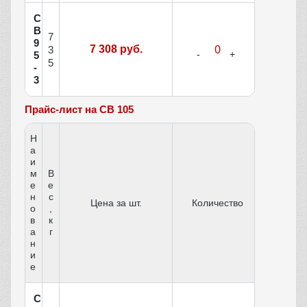
С
В
7
9
7 308 руб.
3
5
5
-
3
Прайс-лист на СВ 105
Н
а
и
м
В
е
е
н
с
Цена за шт.
Количество
о
,
в
к
а
г
н
и
е
С