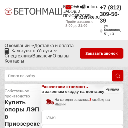
БЕТОННЫЙ
info@beton-
+7 (812)
ЗАВОД В
v-
309-56-
ПРИОЗЕРСКЕ
priozerske.ru
39
Приём заказов: с
8:00
до
21:00
ул.
Калинина,
51, к.3
О компании
Доставка и оплата
Калькулятор
Услуги
Заказать звонок
Спецтехника
Вакансии
Отзывы
Контакты
Рассчитаем стоимость
Реклама
Собственное
и закрепим скидку на доставку
производство
На сегодня осталось
3
свободных
Купить
машин
опоры ЛЭП
в
Приозерске