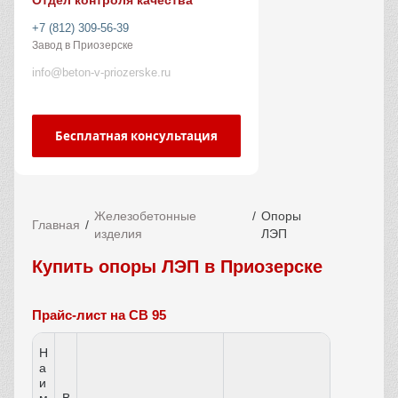
Отдел контроля качества
+7 (812) 309-56-39
Завод в Приозерске
info@beton-v-priozerske.ru
Бесплатная консультация
Железобетонные
Опоры
Главная
изделия
ЛЭП
Купить опоры ЛЭП в Приозерске
Прайс-лист на СВ 95
Н
а
и