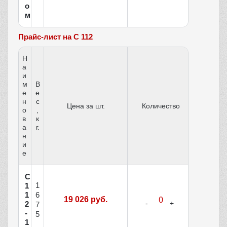
о
м
Прайс-лист на С 112
Н
а
и
м
В
е
е
н
с
Цена за шт.
Количество
о
,
в
к
а
г.
н
и
е
С
1
1
1
6
19 026 руб.
2
7
-
5
1