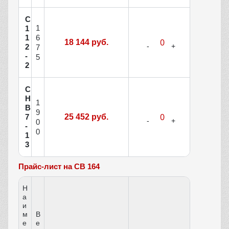
С
1
1
1
6
18 144 руб.
2
7
-
5
2
С
Н
1
В
9
7
25 452 руб.
0
-
0
1
3
Прайс-лист на СВ 164
Н
а
и
м
В
е
е