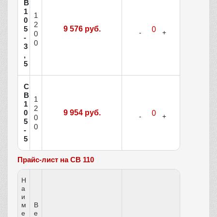
В
1
1
0
2
5
9 576 руб.
0
-
0
3
,
5
С
В
1
1
2
0
9 954 руб.
0
5
0
-
5
Прайс-лист на СВ 110
Н
а
и
м
В
е
е