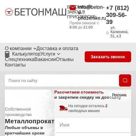
БЕТОННЫЙ
info@beton-
+7 (812)
ЗАВОД В
v-
309-56-
ПРИОЗЕРСКЕ
priozerske.ru
39
Приём заказов: с
8:00
до
21:00
ул.
Калинина,
51, к.3
О компании
Доставка и оплата
Калькулятор
Услуги
Заказать звонок
Спецтехника
Вакансии
Отзывы
Контакты
Рассчитаем стоимость
Реклама
и закрепим скидку на доставку
На сегодня осталось
2
Собственное
свободных машин
производство
Металлопрокат
Любые объемы в
кратчайшие сроки