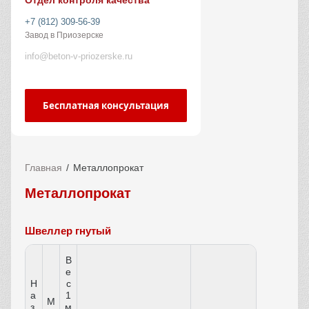
Отдел контроля качества
+7 (812) 309-56-39
Завод в Приозерске
info@beton-v-priozerske.ru
Бесплатная консультация
Главная
Металлопрокат
Металлопрокат
Швеллер гнутый
В
е
Н
с
а
1
М
з
м