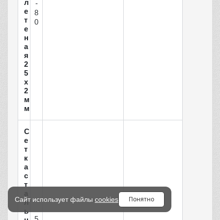
л
-
е
8
т
0
е
н
а
я
2
5
х
2
м
м
С
е
т
к
а
с
т
а
Понятно
Сайт использует файлы
cookies
л
ь
5
н