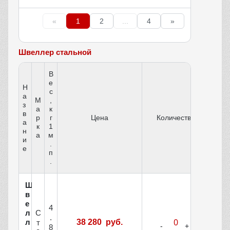
«
1
2
...
4
»
Швеллер стальной
В
е
Н
с
а
М
,
з
а
к
в
р
г
Цена
Количество
а
к
1
н
а
м
и
.
е
п
.
Ш
в
е
4
С
л
.
л
38 280 руб.
т
8