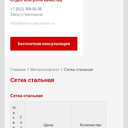
Отдел контроля качества
+7 (812) 309-56-39
Завод в Приозерске
info@beton-v-priozerske.ru
Бесплатная консультация
Главная
Металлопрокат
Сетка стальная
Сетка стальная
Сетка стальная
Н
а
з
Г
в
о
Цена
Количество
а
с