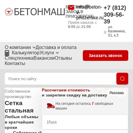
БЕТОННЫЙ
info@beton-
+7 (812)
ЗАВОД В
v-
309-56-
ПРИОЗЕРСКЕ
priozerske.ru
39
Приём заказов: с
8:00
до
21:00
ул.
Калинина,
51, к.3
О компании
Доставка и оплата
Калькулятор
Услуги
Заказать звонок
Спецтехника
Вакансии
Отзывы
Контакты
Рассчитаем стоимость
Собственное
Реклама
и закрепим скидку на доставку
производство
Сетка
На сегодня осталось
7
свободных
машин
стальная
Любые объемы
в кратчайшие
сроки
Собственный