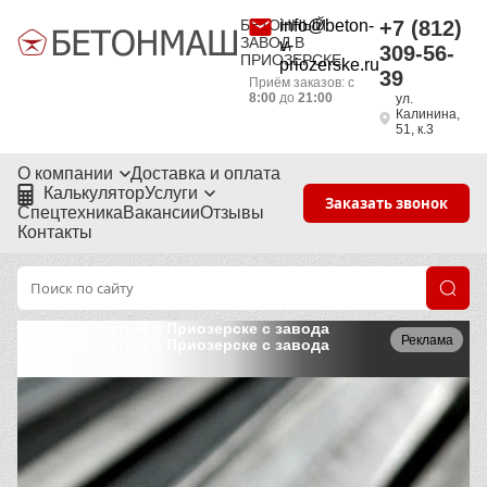
БЕТОННЫЙ
info@beton-
+7 (812)
ЗАВОД В
v-
309-56-
ПРИОЗЕРСКЕ
priozerske.ru
39
Приём заказов: с
8:00
до
21:00
ул.
Калинина,
51, к.3
О компании
Доставка и оплата
Калькулятор
Услуги
Заказать звонок
Спецтехника
Вакансии
Отзывы
Контакты
Швеллер гнутый в Приозерске с завода
Реклама
Швеллер гнутый в Приозерске с завода