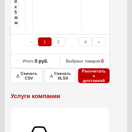
0
х
5
м
м
«
1
2
...
4
»
Итого:
0 руб.
Выбрано товаров:
0
Рассчитать
Скачать
Скачать
с
CSV
XLSX
доставкой
Услуги компании