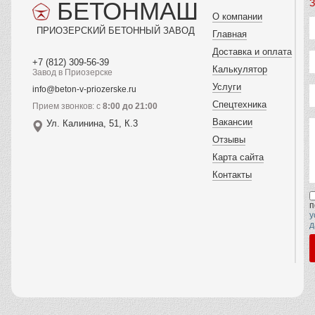
БЕТОНМАШ
З
О компании
ПРИОЗЕРСКИЙ БЕТОННЫЙ ЗАВОД
Главная
Доставка и оплата
+7 (812) 309-56-39
Калькулятор
Завод в Приозерске
Услуги
info@beton-v-priozerske.ru
Спецтехника
Прием звонков: с
8:00 до 21:00
Вакансии
Ул. Калинина, 51, К.3
Отзывы
Карта сайта
Контакты
п
у
д