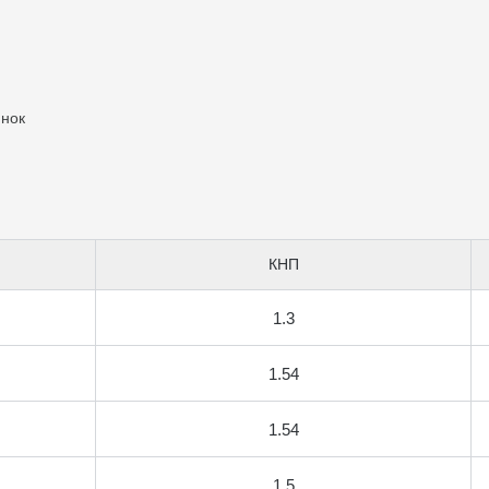
инок
КНП
1.3
1.54
1.54
1.5