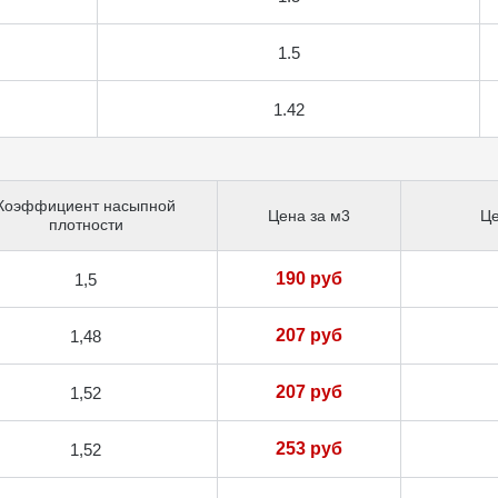
1.5
1.42
Коэффициент насыпной
Цена за м3
Це
плотности
190 руб
1,5
207 руб
1,48
207 руб
1,52
253 руб
1,52