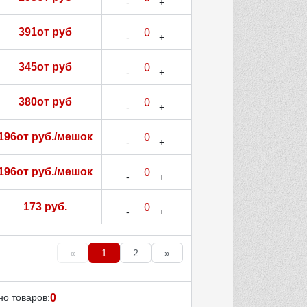
391от руб
345от руб
380от руб
196от руб./мешок
196от руб./мешок
173 руб.
«
1
2
»
о товаров:
0