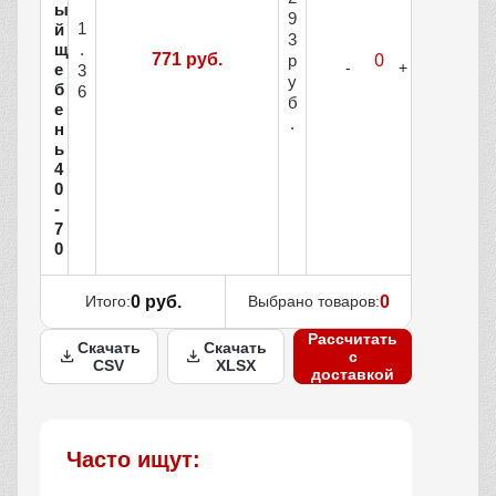
ы
9
1
й
3
щ
.
771 руб.
р
е
3
у
б
6
б
е
.
н
ь
4
0
-
7
0
Итого:
0 руб.
Выбрано товаров:
0
Рассчитать
Скачать
Скачать
с
CSV
XLSX
доставкой
Часто ищут: