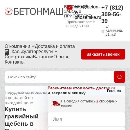
БЕТОННЫЙ
info@beton-
+7 (812)
ЗАВОД В
v-
309-56-
ПРИОЗЕРСКЕ
priozerske.ru
39
Приём заказов: с
8:00
до
21:00
ул.
Калинина,
51, к.3
О компании
Доставка и оплата
Калькулятор
Услуги
Заказать звонок
Спецтехника
Вакансии
Отзывы
Контакты
Рассчитаем стоимость доставки
Реклама
Нерудные материалы
и закрепим скидку
с доставкой по
На сегодня осталось
2
свободных
выгодной цене
машин
Купить
гравийный
щебень в