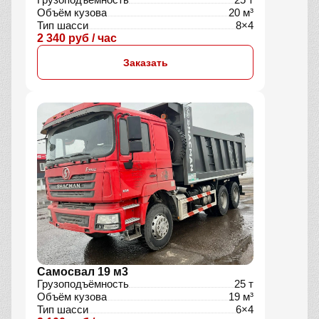
Объём кузова
20 м³
Тип шасси
8×4
2 340 руб / час
Заказать
Самосвал 19 м3
Грузоподъёмность
25 т
Объём кузова
19 м³
Тип шасси
6×4