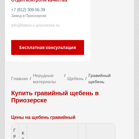
Отдел контроля качества
+7 (812) 309-56-39
Завод в Приозерске
info@beton-v-priozerske.ru
Бесплатная консультация
Нерудные
Гравийный
Главная
Щебень
материалы
щебень
Купить гравийный щебень в
Приозерске
Цены на щебень гравийный
Г
К
р
о