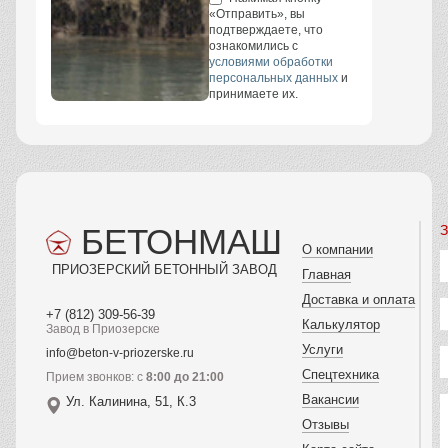
«Отправить», вы
подтверждаете, что
ознакомились с
условиями обработки
персональных данных
и
принимаете их.
БЕТОНМАШ
З
О компании
ПРИОЗЕРСКИЙ БЕТОННЫЙ ЗАВОД
Главная
Доставка и оплата
+7 (812) 309-56-39
Калькулятор
Завод в Приозерске
Услуги
info@beton-v-priozerske.ru
Спецтехника
Прием звонков: с
8:00 до 21:00
Вакансии
Ул. Калинина, 51, К.3
Отзывы