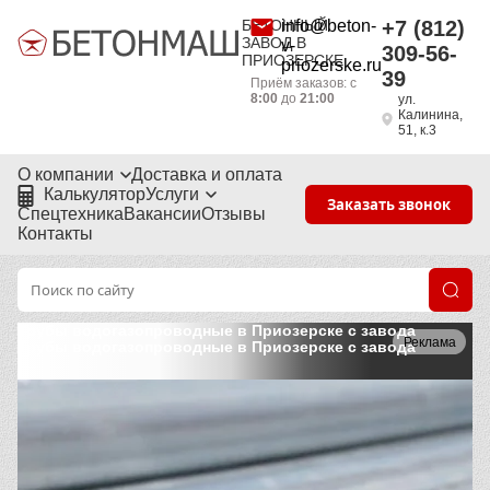
БЕТОННЫЙ
info@beton-
+7 (812)
ЗАВОД В
v-
309-56-
ПРИОЗЕРСКЕ
priozerske.ru
39
Приём заказов: с
8:00
до
21:00
ул.
Калинина,
51, к.3
О компании
Доставка и оплата
Калькулятор
Услуги
Заказать звонок
Спецтехника
Вакансии
Отзывы
Контакты
Трубы водогазопроводные в Приозерске с завода
Реклама
Трубы водогазопроводные в Приозерске с завода