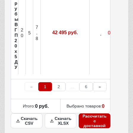
р
у
б
ы
В
7
Г
2
42 495 руб.
5
.
П
0
8
2
0
х
5
Д
У
«
1
2
...
6
»
Итого:
0 руб.
Выбрано товаров:
0
Рассчитать
Скачать
Скачать
с
CSV
XLSX
доставкой